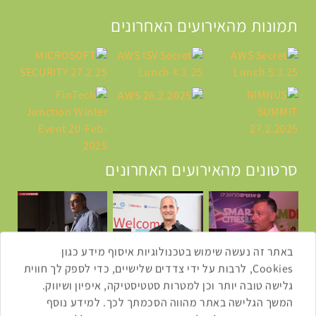
תמונות מהאירועים האחרונים
סרטונים מהאירועים האחרונים
1:43
2:33
4:00
כנס ערים חכמות
כנס מפעיל
כנס בריאות דיגיטלית
באתר זה נעשה שימוש בטכנולוגיות איסוף מידע כגון
Cookies, לרבות על ידי צדדים שלישיים, כדי לספק לך חווית
גלישה טובה יותר וכן למטרות סטטיסטיקה, איפיון ושיווק.
2:32
1:14
3:52
המשך הגלישה באתר מהווה הסכמתך לכך. למידע נוסף
כנס RPA
כנס בינת יערות הכרמל
כנס F5