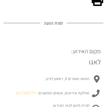
מפת הגעה
מקום האירוע:
לפניך
מפת
לאגו
גוגל
עם
מיקום
כתובת מקום האירוע:
המאה ועשרים 6, ראשון לציון
האירוע.
לחץ
ניתן ליצור קשר עם:
כאן
מחלקת אירועים, אנשים ומחשבים -
03-7330777
כדי
לדלג
פרטי החניה במקום האירוע:
חנייה חינם לבאי האירוע