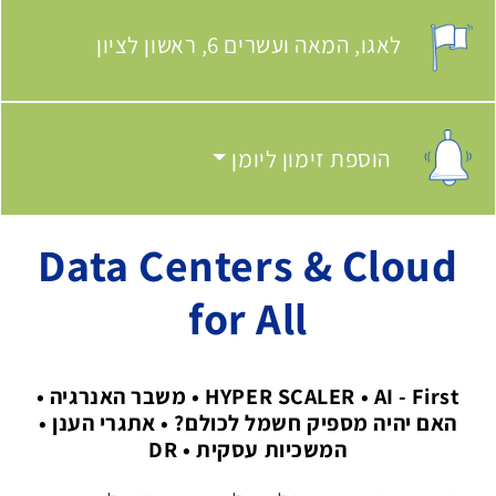
לאגו
המאה ועשרים 6, ראשון לציון
מקום האירוע:
הוספת זימון ליומן
הוספת זימון ליומן
Data Centers & Cloud
for All
HYPER SCALER • AI - First • משבר האנרגיה •
האם יהיה מספיק חשמל לכולם? • אתגרי הענן •
המשכיות עסקית • DR