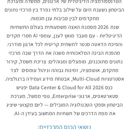
הטרנספורמציה הדיגיטלית של ארגונים, ממשלה ומערכת
הביטחון נשענת היום על שילוב בלתי נפרד בין מרכזי נתונים
מתקדמים לבין סביבות ענן חכמות.
שנת 2026 מסמנת האצה משמעותית בעולם התשתיות
הדיגיטליות - עם מעבר מואץ לענן, עומסי AI חסרי תקדים
והפיכת הדאטה סנטר לתשתית קריטית לכל ארגון מודרני.
מהפכת הבינה המלאכותית משנה את הדרך שבה מרכזי
נתונים מתוכננים, מופעלים ומנוהלים: צריכת חשמל, קירור
מתקדם, אוטומציה, זמינות גבוהה וניהול עומסים לצד
אסטרטגיות Multi-Cloud, אבטחת מידע ועמידה ברגולציה.
כנס Data Center & Cloud for All 2026 יפגיש
סטארטאפים, ארגוני Enterprise, גופי ממשל, מערכת
הביטחון וספקי הטכנולוגיה המובילים — ליום מקצועי שיציג
את מפת הדרכים של תשתיות המחשוב בעידן ה-AI.
נושאי הכנס המרכזיים: